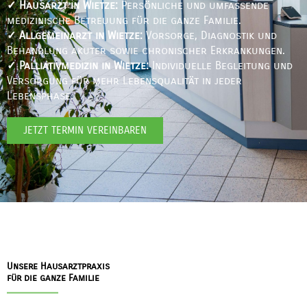
✓ Hausarzt in Wietze:
Persönliche und umfassende
medizinische Betreuung für die ganze Familie.
✓ Allgemeinarzt in Wietze:
Vorsorge, Diagnostik und
Behandlung akuter sowie chronischer Erkrankungen.
✓ Palliativmedizin in Wietze:
Individuelle Begleitung und
Versorgung für mehr Lebensqualität in jeder
Lebensphase.
JETZT TERMIN VEREINBAREN
Unsere Hausarztpraxis
für die ganze Familie